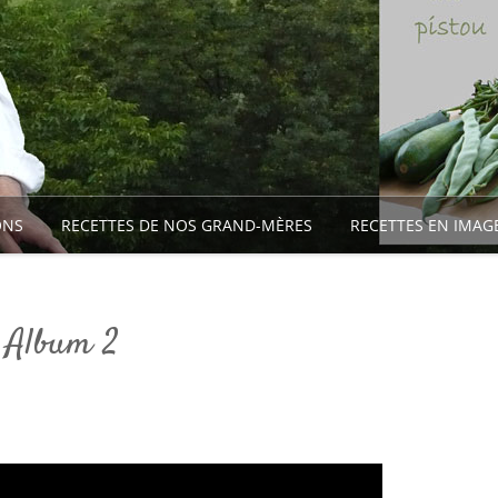
Aller
au
ONS
RECETTES DE NOS GRAND-MÈRES
RECETTES EN IMAG
contenu
Album 2