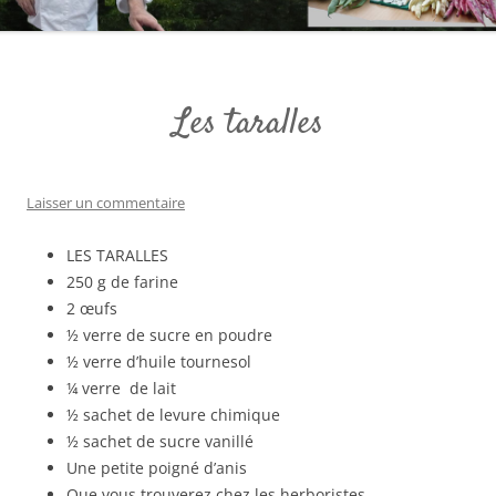
Les taralles
Laisser un commentaire
LES TARALLES
250 g de farine
2 œufs
½ verre de sucre en poudre
½ verre d’huile tournesol
¼ verre de lait
½ sachet de levure chimique
½ sachet de sucre vanillé
Une petite poigné d’anis
Que vous trouverez chez les herboristes